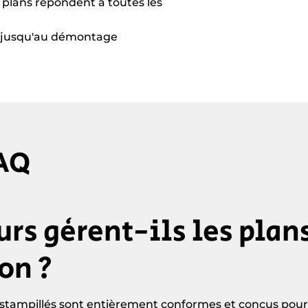
s plans répondent à toutes les
t jusqu'au démontage
AQ
rs gèrent-ils les plan
on ?
n estampillés sont entièrement conformes et conçus po