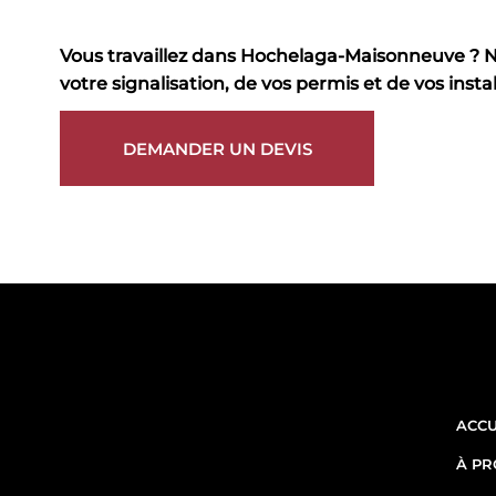
Vous travaillez dans Hochelaga-Maisonneuve ? 
votre signalisation, de vos permis et de vos instal
DEMANDER UN DEVIS
L
Obtenez un soutien fiable
et professionnel pour vos
chantiers de construction
ACCU
dans le Grand Montréal,
À P
notamment à Laval, sur la
Rive-Sud et dans l'Ouest-