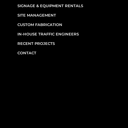
SERVICES
SIGNAGE & EQUIPMENT RENTALS
SITE MANAGEMENT
CUSTOM FABRICATION
IN-HOUSE TRAFFIC ENGINEERS
RECENT PROJECTS
CONTACT
CONTACT INFO
(514) 667-0269
7220 Rue Étienne-Volant,
Montréal,
QC
H1E 3W1
Monday–Friday, 7am–6pm