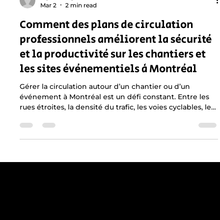
Signal Sedge
Mar 2
2 min read
Comment des plans de circulation
professionnels améliorent la sécurité
et la productivité sur les chantiers et
les sites événementiels à Montréal
Gérer la circulation autour d’un chantier ou d’un
événement à Montréal est un défi constant. Entre les
rues étroites, la densité du trafic, les voies cyclables, les
piétons et les exigences strictes de la Ville, une
organisation précise est essentielle. Un plan de
signalisation professionnel devient alors un outil
indispensable pour assurer la sécurité, maintenir la
productivité et offrir une expérience fluide au public.
Get reliable, professional support for
construction sites in Greater Montreal -