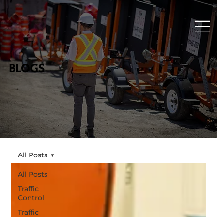
BLOGS
All Posts
All Posts
Traffic
Control
Traffic