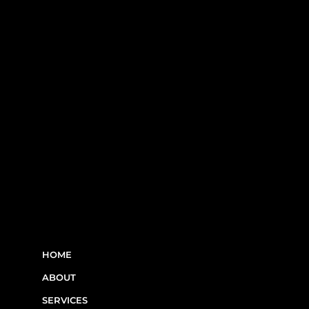
including Laval, the South Shore, and
the West Island.
RBQ N°5654 8845 01.20
LINKS
HOME
ABOUT