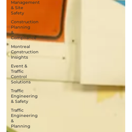
Management
& Site
Safety
Construction
Planning
&
Compliance
Montreal
Construction
Insights
Event &
Traffic
Control
Solutions
Traffic
Engineering
& Safety
Traffic
Engineering
&
Planning